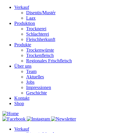
Verkauf
Disentis/Mustér
Laax
Produktion
Trocknerei
Schlachterei
Fleischherkunft
Produkte
Trockenwürste
Trockenfleisch
Regionales Frischfleisch
Über uns
Team
Aktuelles
Jobs
Impressionen
Geschichte
Kontakt
Shop
Verkauf