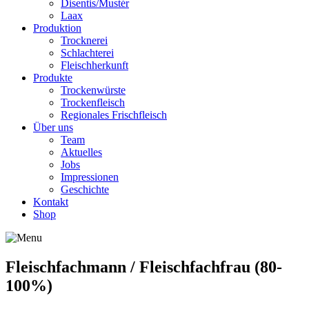
Disentis/Mustér
Laax
Produktion
Trocknerei
Schlachterei
Fleischherkunft
Produkte
Trockenwürste
Trockenfleisch
Regionales Frischfleisch
Über uns
Team
Aktuelles
Jobs
Impressionen
Geschichte
Kontakt
Shop
Fleischfachmann / Fleischfachfrau (80-
100%)