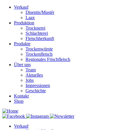
Verkauf
Disentis/Mustér
Laax
Produktion
Trocknerei
Schlachterei
Fleischherkunft
Produkte
Trockenwürste
Trockenfleisch
Regionales Frischfleisch
Über uns
Team
Aktuelles
Jobs
Impressionen
Geschichte
Kontakt
Shop
Verkauf