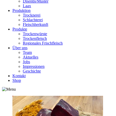
Disentis/Mustér
Laax
Produktion
Trocknerei
Schlachterei
Fleischherkunft
Produkte
Trockenwürste
Trockenfleisch
Regionales Frischfleisch
Über uns
Team
Aktuelles
Jobs
Impressionen
Geschichte
Kontakt
Shop