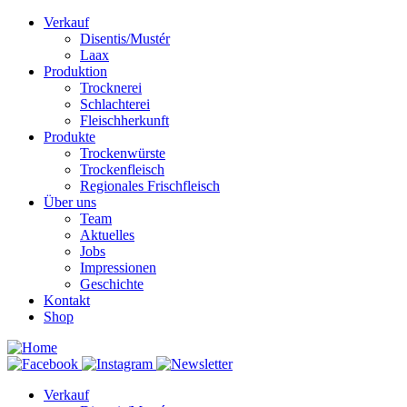
Verkauf
Disentis/Mustér
Laax
Produktion
Trocknerei
Schlachterei
Fleischherkunft
Produkte
Trockenwürste
Trockenfleisch
Regionales Frischfleisch
Über uns
Team
Aktuelles
Jobs
Impressionen
Geschichte
Kontakt
Shop
Verkauf