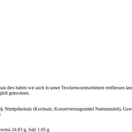
u dies haben wir auch in unser Trockenwurstsortiment einfliessen las
luft getrocknet.
e)
, Nitritpökelsalz (Kochsalz, Konservierungsmittel Natriumnitrit), Ge
t
iweiss 24.83 g, Salz 1.05 g