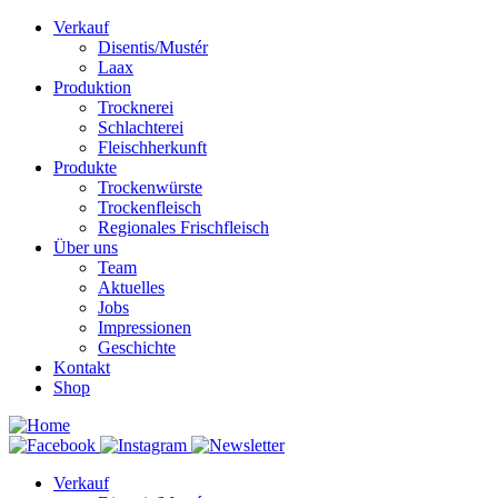
Verkauf
Disentis/Mustér
Laax
Produktion
Trocknerei
Schlachterei
Fleischherkunft
Produkte
Trockenwürste
Trockenfleisch
Regionales Frischfleisch
Über uns
Team
Aktuelles
Jobs
Impressionen
Geschichte
Kontakt
Shop
Verkauf